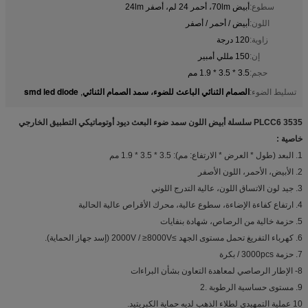
سطوع:
أبيض 70lm، أحمر 24 لم، أصفر 24lm
اللون:
أبيض / أحمر / أصفر
زاوية:
120 درجة
إن:
150 مللي أمبير
حجم:
3.5 * 3.5 * 1.9 مم
الصمام الثنائي الباعث للضوء، سمد الصمام الثنائي
smd led diode
تسليط الضوء:
,
3535 PLCC6 سلسلة أبيض اللون سمد ضوء البعث ديود أوتوماتيكي التطبيق الخارجي
خاصية :
1. البعد (طول * العرض * الارتفاع: مم): 3.5 * 3.5 * 1.9 مم
2. الأبيض، الأحمر، اللون الأصفر
3. جيد لون الاتساق اللون، عالية التدرج اللوني
4. ارتفاع كفاءة الإضاءة، سطوع عالية، محرك الأقراص عالية الحالية
5. حزمة خالية من الرصاص، شهادة بنفايات
6. كهرباء التفريغ تحمل مستوى الجهد ≥2000V / ≥8000V (إسد جهاز الحماية).
7. حزمة 3000pcs / بكرة
8- الإطار الرصاصي لمعاهدة التعاون بشأن البراءات
9. مستوى حساسية الرطوبة .2
10 عملية التمهيدي لطلاء الذهب لديه حماية الكبريتيد.