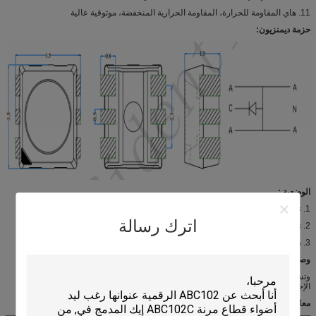
11. هاي المقاومة للحرارة، المقاومة الحرارية المنخفضة، موثوقية عالية
حزمة ديمنزيون:
الوضعية :
1. تشمسل ،، درل، مصباح الضباب، عكس مصباح.
اترك رسالة
2. تسل (الجبهة / الخلفية)
3. درل، مصباح الضباب، عكس مصباح.
وصف :
وتستند خطة اختبار التأهيل المنتج على المبادئ التوجيهية من إيك-Q101 مؤهل اختبار
الإجهاد للسيارات الصف أشباه الموصلات منفصلة، ​​اتبع TS16949.
معامل :