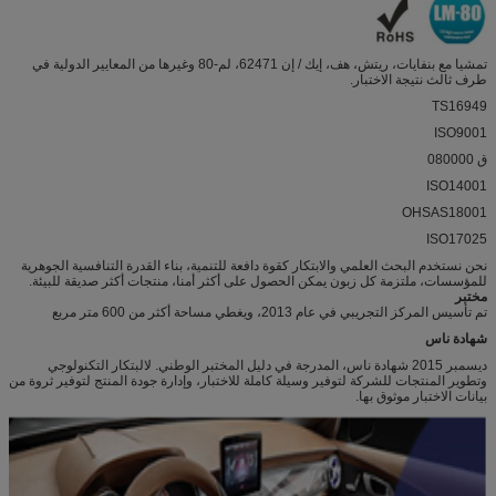
تمشيا مع بنفايات، ريتش، هف، إيك / إن 62471، لم-80 وغيرها من المعايير الدولية في
طرف ثالث نتيجة الاختبار.
TS16949
ISO9001
ق 080000
ISO14001
OHSAS18001
ISO17025
نحن نستخدم البحث العلمي والابتكار كقوة دافعة للتنمية، بناء القدرة التنافسية الجوهرية
للمؤسسات، ملتزمة كل زبون يمكن الحصول على أكثر أمنا، منتجات أكثر صديقة للبيئة.
مختبر
تم تأسيس المركز التجريبي في عام 2013، ويغطي مساحة أكثر من 600 متر مربع
شهادة ناس
ديسمبر 2015 شهادة ناس، المدرجة في دليل المختبر الوطني. لالبتكار التكنولوجي
وتطوير المنتجات للشركة لتوفير وسيلة كاملة للاختبار، وإدارة جودة المنتج لتوفير ثروة من
بيانات الاختبار موثوق بها.