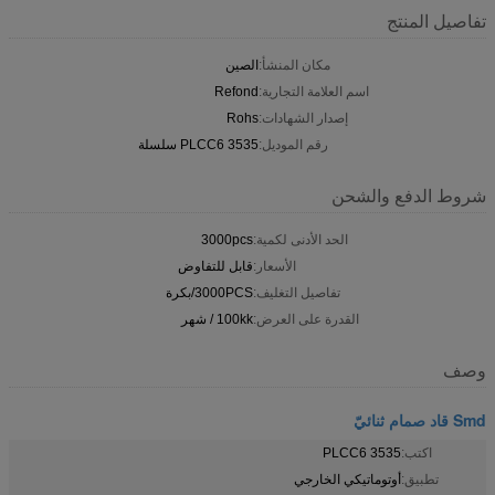
تفاصيل المنتج
مكان المنشأ:
الصين
اسم العلامة التجارية:
Refond
إصدار الشهادات:
Rohs
رقم الموديل:
3535 PLCC6 سلسلة
شروط الدفع والشحن
الحد الأدنى لكمية:
3000pcs
الأسعار:
قابل للتفاوض
تفاصيل التغليف:
3000PCS/بكرة
القدرة على العرض:
100kk / شهر
وصف
Smd قاد صمام ثنائيّ
اكتب:
3535 PLCC6
تطبيق:
أوتوماتيكي الخارجي