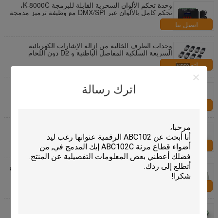
وحدة تحكم الألوان السحرية القابلة للبرمجة K-8000C،
تحكم كامل بالألوان عبر DMX/SPI مع وظيفة ترميز مدمجة
للتحكم في الإضاءة
اتصل بنا
وحدات الطرف الخالية من إزالة الإشارات الكهربائية
السريعة السلكية المفاصل الباطنية و D2 دون اللحام
اتصل بنا
DMX512 SPI قابل للبرمجة LED Controller H807SA
اترك رسالة
8192Pixels لـ DMX512 WS2811 WS2812B WS2815
APA102 LED Strip
اتصل بنا
T-1000B Sd Card Led Pixel Controller قابل للبرمجة
SPI إشارة خرج كامل اللون باهتة
اتصل بنا
T1000 T1000S سبي بكسل رغب ليد قطاع ضوء تحكم مع
128MB - 2GB بطاقة سد
اتصل بنا
أضواء LED أحادية اللون للأشعة فوق البنفسجية CCTV
Camera DC موصل قابس 5050 5630 3528