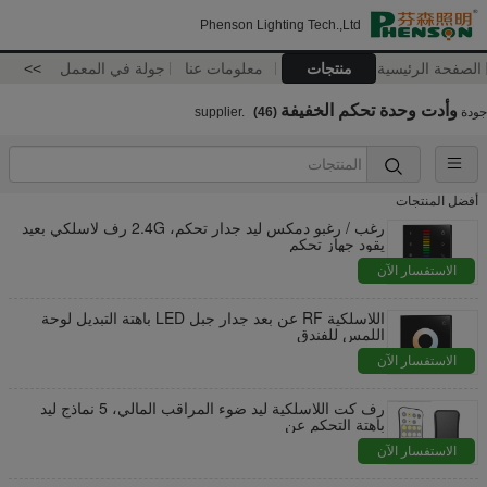
Phenson Lighting Tech.,Ltd
الصفحة الرئيسية
منتجات
معلومات عنا
جولة في المعمل
>>
وأدت وحدة تحكم الخفيفة
جودة
supplier.
(46)
أفضل المنتجات
رغب / رغبو دمكس ليد جدار تحكم، 2.4G رف لاسلكي بعيد
يقود جهاز تحكم
الاستفسار الآن
اللاسلكية RF عن بعد جدار جبل LED باهتة التبديل لوحة
اللمس للفندق
الاستفسار الآن
رف كت اللاسلكية ليد ضوء المراقب المالي، 5 نماذج ليد
باهتة التحكم عن
الاستفسار الآن