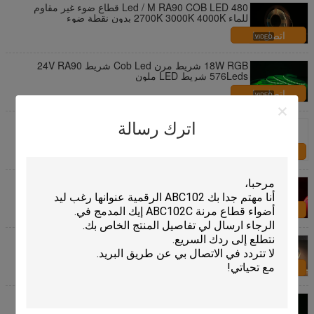
480 Led / M RA90 COB LED قطاع ضوء غير مقاوم
للماء 2700K 3000K 4000K بدون نقطة ضوء
اتصل بنا
18W RGB شريط مرن Cob Led شريط 24V RA90
576Leds شريط LED ملون
اتصل بنا
ماء IP67 480leds COB LED قطاع ضوء 24v 12W
اترك رسالة
للمناظر الطبيعية في الهواء الطلق
اتصل بنا
630 رقائق لكل متر RGB بقيادة قطاع البوليفيين RGB
بقيادة الشريط DC24V 10 ملم العرض
اتصل بنا
بقعة الحرة فليب رقاقة البوليفيين الصمام قطاع الخفيفة
ارتفاع التجويف 24V 384 المصابيح / م 3 سنوات الضمان
اتصل بنا
الشريط الأخضر COB 10W لـ KTV و Disco Bar Night
Club وضوء المرحلة الأخرى