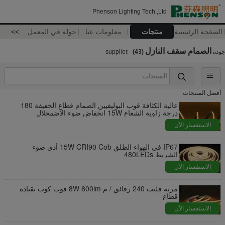
Phenson Lighting Tech.,Ltd
الصفحة الرئيسية
منتجات
معلومات عنا
جولة في المعمل
>>
الصمام سقف النازل
جودة
supplier.
(43)
أفضل المنتجات
عالية الكثافة فوب البوليفيين الصمام قطاع الخفيفة 180
درجة زاوية الشعاع 15W انخفاض ضوء الاضمحلال
الاستفسار الآن
IP67 في الهواء الطلق 15W CRI90 Cob أدى ضوء
الشريط 480LEDs
الاستفسار الآن
مرنة فليب 240 رقائق / م 8W 800lm فوب كوب بقيادة
قطاع
الاستفسار الآن