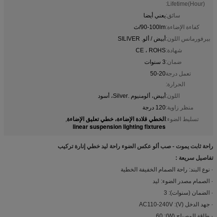
Lifetime(Hour):
سائق:
يعني أيضا
كفاءة الإضاءة:
90-100lm/ث
بيرفورمانس اللون:
أبيض / ألو. SILIVER
شهادة:
CE ، ROHS
ضمان:
3 سنوات
تعمل درجة
50-20
الحرارة:
اللون:
أبيض، ألومنيوم .Silver، أسود
منظر زاوية:
120 درجة
الخطي قلادة الإضاءة، خطي تعليق الإضاءة
تسليط الضوء:
,
linear suspension lighting fixtures
راحة ثابت يموت - صب ألو عكس الضوء راحة ليد خطي إنارة تركيب
تفاصيل سريعة :
· نوع البند: راحة الصمام الخفيفة الخطية
· الصمام مصدر الضوء: ليد
· الضمان (سنوات): 3
· جهد الدخل (V): AC110-240V
· طاقة المصباح (W): 60