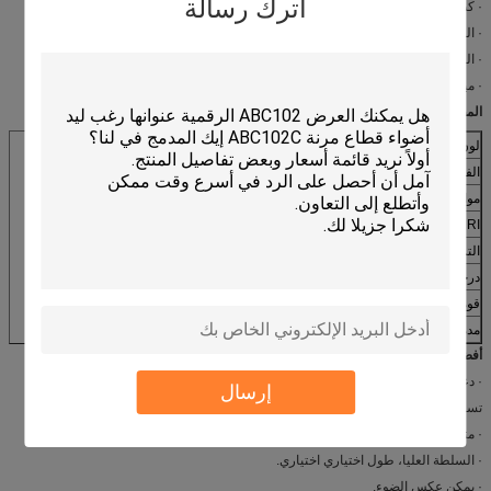
اترك رسالة
· كت: 2700-6500K
· المواد: الألومنيوم 6063-T5
· الحجم: 30/60/90 / 120cm
· ميزة المنتج: يمكن عكس الضوء
المقياس:
لون الجسم
أبيض / أسود / فضي
الفولطية
110-240V
مواد
6063-T5 الألومنيوم
> 80
CRI
التركيب
راحة
درجة الحرارة
2700-6500K
قوة
30/40/45 / 60W
مدة الصلاحية
35 سنة
أفضلية :
· دعوى للمكتب، إضاءة المنزل، مدخل الخ.
إرسال
تستخدم لإضاءة التعليق.
· متصلة واحدا تلو الآخر كخط.
· السلطة العليا، طول اختياري اختياري.
· يمكن عكس الضوء.