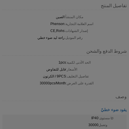
تفاصيل المنتج
مكان المنشأ:
الصين
اسم العلامة التجارية:
Phenson
إصدار الشهادات:
CE,Rohs
رقم الموديل:
راحة ليد ضوء خطي
شروط الدفع والشحن
الحد الأدنى لكمية:
1pcs
الأسعار:
قابل للتفاوض
تفاصيل التغليف:
9PCS / الكرتون
القدرة على العرض:
30000pcs/Month
وصف
يقود ضوء خطيّ
ip مستوى:
IP40
وتعمل
30000