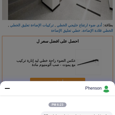
أدى ضوء ارتفاع خليجي الخطي
تركيبات الإضاءة تعليق الخطي
بطاقة:
,
,
الخطي قلادة الإضاءة، خطي تعليق الإضاءة
احصل على افضل سعر ل
عكس الضوء راحة خطي ليد إنارة تركيب
مع يموت - صب ألومنيوم مادة
استمر
Phenson
يقود ضوء خطيّ
أكثر
6:23 PM