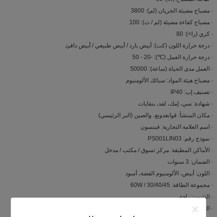
· مصباح مضيئة الجريان (لم): 3800
· مصباح كفاءة مضيئة (لم / ث): 100
· كري (را>): 80
· درجة حرارة اللون (كت): أبيض بارد / أبيض طبيعي / أبيض دافئ
· درجة حرارة العمل (℃): -20 - 50
· العمل مدى الحياة (ساعة): 50000
· مصباح هيئة المواد: سبائك الألومنيوم
· تصنيف إب: IP40
· شهادة: سي، إمك، لفد، بنفايات
· مكان المنشأ: قوانغدونغ، والصين (البر الرئيسي)
· اسم العلامة التجارية: فينسون
· نموذج رقم: PS001LIN03
· الأماكن المطبقة: مركز تسوق / مكتب / مدخل
· الضمان: 3 سنوات
· اللون: أبيض، الألومنيوم الفضة، أسود
· مجموعة الطاقة: 30/40/45 / 60W
· التثبيت: راحة
· الغلاف: حليبي