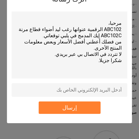
· دعوى للمكتب، إضاءة المنزل، مدخل الخ.
تستخدم لإضاءة التعليق.
· متصلة واحدا تلو الآخر كخط.
· السلطة العليا، طول اختياري اختياري.
· يمكن عكس الضوء.
· لون مختلف اختياري.
خدمتنا :
سؤالكم المتعلقة منتجاتنا أو الأسعار في غضون 24 ساعة.
جيدا-- المدربين وذوي الخبرة من الموظفين للرد على جميع الاستفسارات الخاصة بك
باللغة الإنكليزية بطلاقة.
أوم وأوديإم رحب، لدينا المهنية r & d قسم. سوف ندرك الإضاءة المخصصة.
وتقدم التوزيع للتصميم الفريد الخاص بك وبعض من النماذج الحالية لدينا.
حماية منطقة المبيعات الخاص بك، والأفكار من تصميم وجميع المعلومات الخاصة بك.
عينات يمكن تسليمها حوالي 5 أيام.
تقرير حالة الطلب من كل الخطوات.
إرسال
صورة :