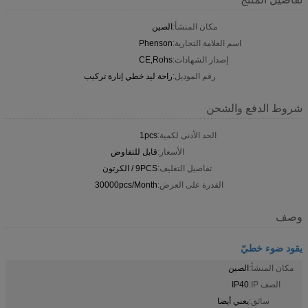
مكان المنشأ:
الصين
اسم العلامة التجارية:
Phenson
إصدار الشهادات:
CE,Rohs
رقم الموديل:
راحة ليد خطي إنارة تركيب
شروط الدفع والشحن
الحد الأدنى لكمية:
1pcs
الأسعار:
قابل للتفاوض
تفاصيل التغليف:
9PCS / الكرتون
القدرة على العرض:
30000pcs/Month
وصف
يقود ضوء خطيّ
مكان المنشأ:
الصين
الصف IP:
IP40
سائق:
يعني أيضا