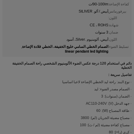
كفاءة الإضاءة:
90-100lm/ث
بيرفورمانس
أبيض / ألو. SILIVER
اللون:
شهادة:
CE ، ROHS
ضمان:
3 سنوات
اللون:
أبيض، ألومنيوم .Silver، أسود
الصمام الخطي السامي خليج الخفيفة، الخطي قلادة الإضاءة
تسليط الضوء:
,
linear pendant led lighting
دائم في استخدام 120 درجة عكس الضوء الألومنيوم الشخصي راحة الصمام الخفيفة
الخطية
تفاصيل سريعة :
· نوع البند: راحة ليد الخطي الإضاءة لاعبا اساسيا
· الصمام مصدر الضوء: ليد
· الضمان (سنوات): 3
· جهد الدخل (V): AC110-240V
· طاقة المصباح (W): 60
· مصباح مضيئة الجريان (لم): 3800
· مصباح كفاءة مضيئة (لم / ث): 100
· كري (را>): 80