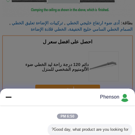
أدى ضوء ارتفاع خليجي الخطي
تركيبات الإضاءة تعليق الخطي
بطاقة:
,
,
الصمام الخطي السامي خليج الخفيفة، الخطي قلادة الإضاءة
احصل على افضل سعر ل
دائم 120 درجة راحة ليد الخطي ضوء
الألومنيوم الشخصي للمنزل
استمر
Phenson
يقود ضوء خطيّ
أكثر
6:50 PM
Good day, what product are you looking for?