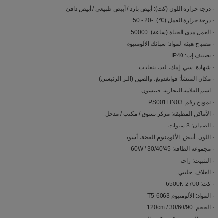
· درجة حرارة اللون (كت): أبيض بارد / أبيض طبيعي / أبيض دافئ
· درجة حرارة العمل (℃): -20 - 50
· العمل مدى الحياة (ساعة): 50000
· مصباح هيئة المواد: سبائك الألومنيوم
· تصنيف إب: IP40
· شهادة: سي، إمك، لفد، بنفايات
· مكان المنشأ: قوانغدونغ، والصين (البر الرئيسي)
· اسم العلامة التجارية: فينسون
· نموذج رقم: PS001LIN03
· الأماكن المطبقة: مركز تسوق / مكتب / مدخل
· الضمان: 3 سنوات
· اللون: أبيض، الألومنيوم الفضة، أسود
· مجموعة الطاقة: 30/40/45 / 60W
· التثبيت: راحة
· الغلاف: حليبي
· كت: 2700-6500K
· المواد: الألومنيوم 6063-T5
· الحجم: 30/60/90 / 120cm