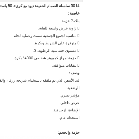
3014 سلسلة الصمام الخفيفة ديود مع كري> 80 باستخدام الإضاءة للديكور
خاصية :
بلك-2 حزمة.
 زاوية عرض واسعة للغاية.
 مناسبة لجميع الجمعية سمت وعملية لحام.
 متوفرة على الشريط وبكرة.
 مستوى حساسية الرطوبة: 3.
 حزمة: جهاز كمبيوتر شخصى 4000 / بكرة.
 بنفايات متوافقة.
وصف :
ليد الأبيض الذي تم ملفقة باستخدام شريحة زرقاء وال
الوضعية :
مؤشر بصري.
عرض داخلي.
الإضاءة الزخرفية.
استخدام عام.
حزمة والحجم: