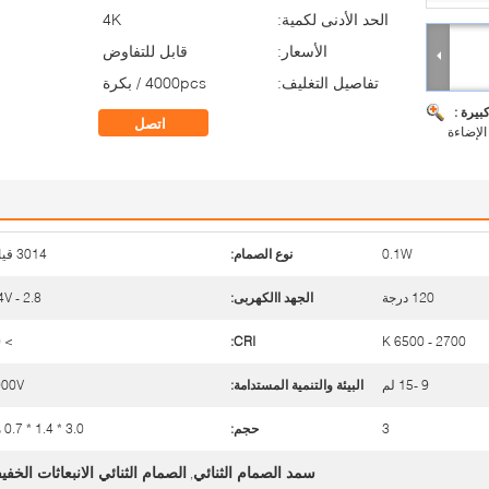
الحد الأدنى لكمية:
4K
الأسعار:
قابل للتفاوض
تفاصيل التغليف:
4000pcs / بكرة
بيرة :
اتصل
الإضاءة
0.1W
نوع الصمام:
3014 قيادة
120 درجة
الجهد االكهربى:
2.8 - 3.4V
> 80
CRI:
2700 - 6500 K
9 -15 لم
البيئة والتنمية المستدامة:
000V
3
حجم:
3.0 * 1.4 * 0.7 مم
سمد الصمام الثنائي
الصمام الثنائي الانبعاثات الخفي
,