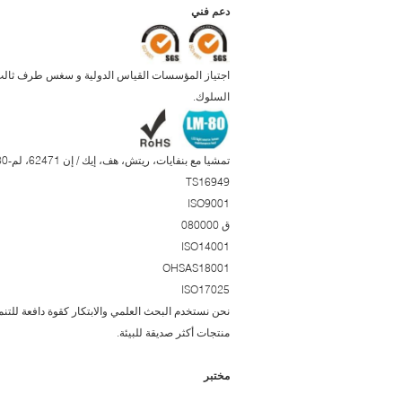
دعم فني
اجتياز المؤسسات القياس الدولية و سغس طرف ثالث م
السلوك.
تمشيا مع بنفايات، ريتش، هف، إيك / إن 62471، لم-80 وغيرها من المعايير الدولية في طرف ثالث نتيجة الاختبار.
TS16949
ISO9001
ق 080000
ISO14001
OHSAS18001
ISO17025
نحن نستخدم البحث العلمي والابتكار كقوة دافعة للتنم
منتجات أكثر صديقة للبيئة.
مختبر