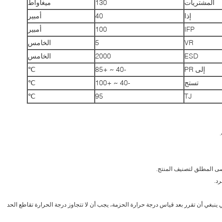
المشتريات
130
ميغاواط
إذا
40
أمبير
IFP
100
أمبير
VR
5
الخامس
ESD
2000
الخامس
إلى PR
-40 ~ +85
℃
تستج
-40 ~ +100
℃
℃
95
TJ
حالي ينبغي أن تقرر بعد قياس درجة حرارة الحزمة، يجب أن لا تتجاوز درجة الحرارة تقاطع الحد