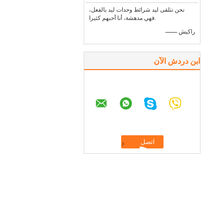
نحن نتلقى ليد شرائط وحدات ليد بالفعل،
فهي مدهشة، أنا أحبهم كثيرا.
—— راكيش
ابن دردش الآن