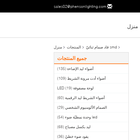
sales02@phensonlighting.com
منزل
smd قاد صمام ثنائيّ
المنتجات
منزل
جميع المنتجات
أضواء ليد الإضاءة
(135)
أضواء أدت مرونة الشريط
(109)
لوحة مصفوفة LED
(19)
أضواء الشريط ليد الرقمية
(60)
الصمام الألومنيوم الشخصي
(29)
led وحدة نمطيّة ضوء
(54)
ليد بكسل مصباح
(68)
يقود ضوء خطيّ
(36)