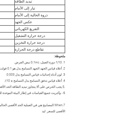
تبديد الطاقة
تيار إلى الأمام
ذروة الحالية إلى الأمام
عكس الجهد
التفريغ الكهربائي
درجة حرارة التشغيل
درجة حرارة التخزين
تقاطع درجة الحرارة
ملحوظة:
1. 1/10 دورة العمل، 0.1ms نبض العرض.
2. أعلاه قياس الجهد الجهد التسامح بدل هو 0.1 فولت.
3. لون أدناه إحداثيات قياس التسامح بدل 0.003.
4. أعلاه قياس تدفق التسامح بدل التسامح ± 10٪.
.5 یجب الحرص علی ألا یتجاوز تبديد الطاقة الحد الأقصی المطلق لتصنیف المنتج.
6 - وأجريت جميع القياسات في إطار البيئة الموحدة للرد.
7.When المصابيح هي في العملية الحد الأقصى ال
الأقصى للسعر. ليد