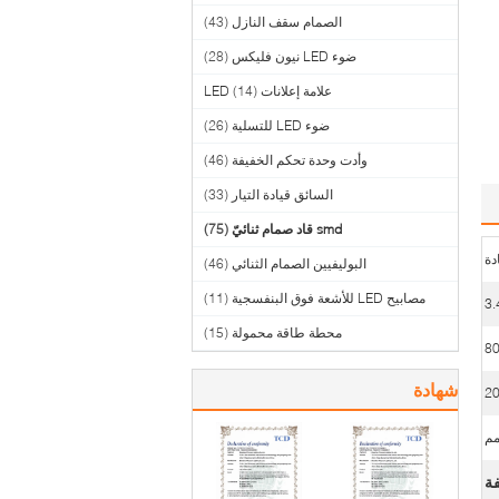
الصمام سقف النازل
(43)
ضوء LED نيون فليكس
(28)
علامة إعلانات LED
(14)
ضوء LED للتسلية
(26)
وأدت وحدة تحكم الخفيفة
(46)
السائق قيادة التيار
(33)
smd قاد صمام ثنائيّ
(75)
البوليفيين الصمام الثنائي
(46)
مصابيح LED للأشعة فوق البنفسجية
(11)
محطة طاقة محمولة
(15)
شهادة
2
فة