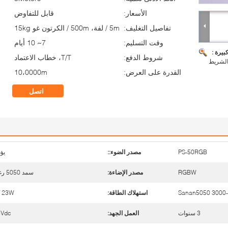
الأسعار:
قابل للتفاوض
تفاصيل التغليف:
5m / لفة، 500m / الكرتون غو 15kg
وقت التسليم:
7~ 10 أيام
بيرة :
شروط الدفع:
T/T، خطاب الاعتماد
القدرة على العرض:
10،0000m
اتصل
PS-50RGB
مصدر الضوء::
يؤ
RGBW
مصدر الإضاءة:
سمد 5050 رغبو
Sanan5050 3000
استهلاك الطاقة:
23W / م
3 سنوات
العمل الجهد:
4Vdc