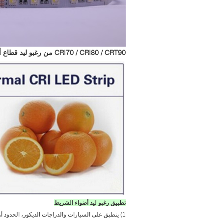
CRI70 / CRI80 / CRT90 من رغبو ليد قطاع أضواء:
تطبيق رغبو ليد أضواء الشريط
1) ينطبق على السيارات والدراجات الديكور، الحدود أو كفاف الإضاءة