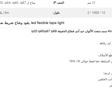
12 مم
الصف IP:
متاح ل ip20، ip54، ip65، ip67
12 * 1000 * 2
طول:
5m / بكرة
led flexible tape light
يقود وشاح شريط ضو
,