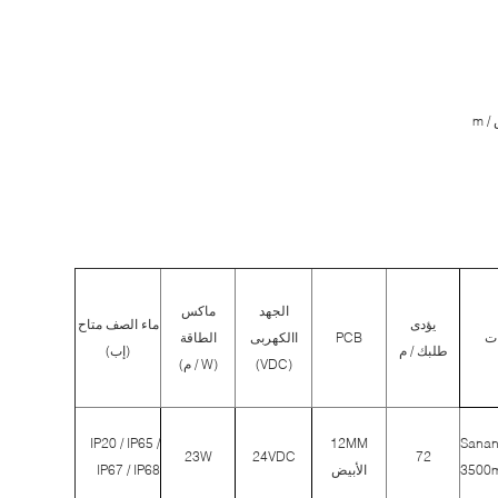
الجهد
ماكس
يؤدى
ماء الصف متاح
ات
PCB
االكهربى
الطاقة
طلبك / م
(إب)
(VDC)
(W / م)
IP20 / IP65 /
12MM
Sanan
23W
24VDC
72
3500
الأبيض
IP67 / IP68