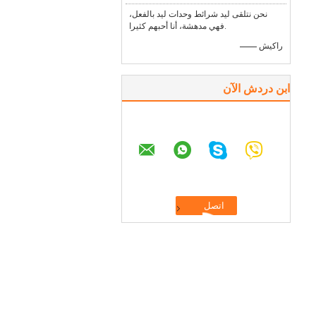
نحن نتلقى ليد شرائط وحدات ليد بالفعل،
فهي مدهشة، أنا أحبهم كثيرا.
—— راكيش
ابن دردش الآن