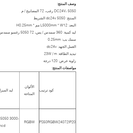
وصف المنتج:
DC24V، 5050 رغب، 72 المصابيح / م
المنتج: 5050 dc24v الشريط
البعد: L5000mm * W12 مم * H0.25mm
ليد كمية: 360 سمدس / يس، 72 5050 رغسو سمدس / m
سمك بب: 0.25mm
العمل الجهد: dc24v
تبديد الطاقة: 23W / m
زاوية عرض: 120 درجة
مواصفات المنتج:
الألوان
كود ترتيب
ليد الميز
المتاحة
5050 3000-
RGBW
PS50RGBW24072IP20
mcd