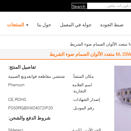
Search
ضبط الجودة
جولة في المعمل
حول بنا
المنتجات
تفاصيل المنتج:
مكان المنشأ:
شنتشن مقاطعة قوانغدونغ الصينية
اسم العلامة
Phenson
التجارية:
إصدار الشهادات:
CE,ROHS
رقم الموديل:
PS50RGBXW24072IP20
شروط الدفع والشحن:
الحد الأدنى لكمية:
5Meters