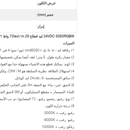
عرض الكلور:
حجم (mm):
إبراز:
24VDC 5050RGBW ليد قطاع 72led / m 23 واط 4in1 سمد متعدد الألوان عيد أدى قطاع الخفيفة ip20 ip65ip67 ip68
الميزات
1) رقاقة ليد - smd5050 r، g، b، w (وو / سو) 4 في 1 ليد رقاقة.
2) معيار بكرة طول: 5 متر / لفة، أيضا يمكن تخصيصها.
3) كوتد: يمكنك قطع هذه الاشياء بسهولة جدا مع القواطع الأسلاك،
4) استهلاك الطاقة: نظرية السلطة هو 23W / M، ولكن السلطة حقا فقط حوالي 18W / M.
5) سائق المستخدمة: 24vdc، 6 ليد كوتابل.
6) لاصق: غير-- ماء: مع لاصقة 3m على الجانب الخلفي لزجة؛
للماء: المسمار + مقطع السيليكون، أو 3M لاصق الجانب الخلفي.
7) نوع: رغبو، رغسو، رغبو - 72 المصابيح / م، بب الأبيض
9) درجة حرارة اللون:
رغبو: رغب + 3000K؛
رغبو: رغب + 6000K؛
رغكو: رغب + 10000K