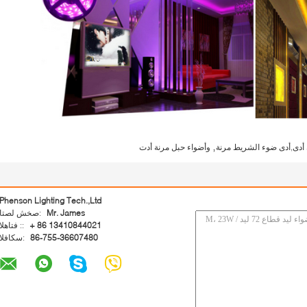
,
أدى,أدى ضوء الشريط مرنة
وأضواء حبل مرنة أدت
Phenson Lighting Tech.,Ltd
Mr. James
اتصل شخص:
+ 86 13410844021
الهاتف ::
86-755-36607480
الفاكس: