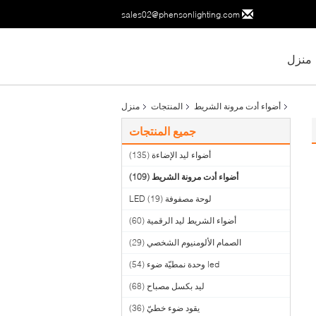
sales02@phensonlighting.com
منزل
أضواء أدت مرونة الشريط
المنتجات
منزل
جميع المنتجات
أضواء ليد الإضاءة
(135)
أضواء أدت مرونة الشريط
(109)
لوحة مصفوفة LED
(19)
أضواء الشريط ليد الرقمية
(60)
الصمام الألومنيوم الشخصي
(29)
led وحدة نمطيّة ضوء
(54)
ليد بكسل مصباح
(68)
يقود ضوء خطيّ
(36)