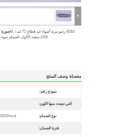
5050 رغبو مرنة أضواء ليد قطاع 72 ليد / M،
صورة ك
23W متعدد الألوان الصمام ضوء الشريط
مفصلة وصف المنتج
نموذج رقم::
التي تنبعث منها اللون:
نوع الصمام:
-3500mcd
فترة الضمان: