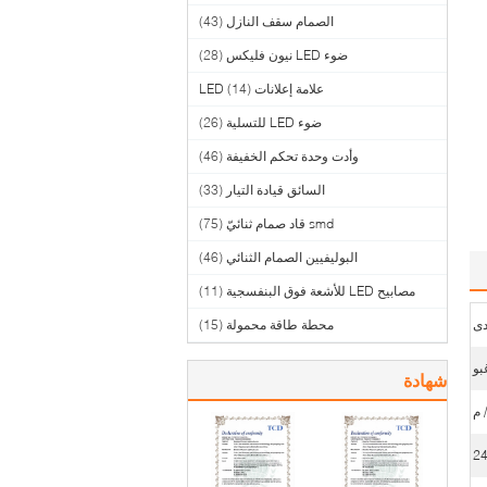
الصمام سقف النازل
(43)
ضوء LED نيون فليكس
(28)
علامة إعلانات LED
(14)
ضوء LED للتسلية
(26)
وأدت وحدة تحكم الخفيفة
(46)
السائق قيادة التيار
(33)
smd قاد صمام ثنائيّ
(75)
البوليفيين الصمام الثنائي
(46)
مصابيح LED للأشعة فوق البنفسجية
(11)
دى
محطة طاقة محمولة
(15)
شهادة
2