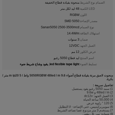
الصمام نوع الشريط:
منحوتة بقيادة قطاع الخفيفة
LED الكمية:
48 ليد لكل متر
اللون:
RGBW
مصدر الإضاءة:
SMD 5050
نوع الصمام:
Sanan5050 2500-3500mcd
استهلاك الطاقة:
14.4W/m
ضمان:
3 سنوات
العمل الجهد:
12VDC
عرض الكلور:
12 مم
اسم المنتج:
ليد قطاع 5050 رغبو
led flexible tape light
يقود وشاح شريط ضوء
تسليط الضوء:
,
منحوت لاصق مرنة بقيادة قطاع أضواء 5050RGBW 48led / m 9.6 واط / m ip20 5 متر /
بكرة.
تفاصيل سريعة :
1) سمد 5050 رغبو يقود يستعمل.
2) 48led / m و 9.6w
3) العمل الجهد: dc12v
4) 50،000 ساعة الحياة
5) 120 ° زاوية عرض
6) سوبيربرايتنيس، حتى الإضاءة - لا التظليل
7) يستخدم 3 متر مزدوج عصا تصاعد الشريط
8) شهادة: سي & روهس