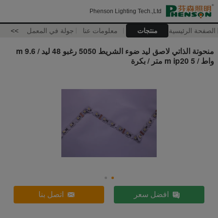
Phenson Lighting Tech.,Ltd
الصفحة الرئيسية
منتجات
معلومات عنا
جولة في المعمل
>>
منحوتة الذاتي لاصق ليد ضوء الشريط 5050 رغبو 48 ليد / m 9.6
واط / m ip20 5 متر / بكرة
افضل سعر
اتصل بنا