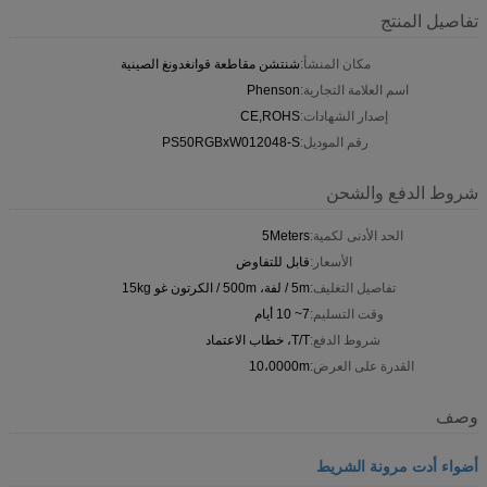
تفاصيل المنتج
مكان المنشأ:
شنتشن مقاطعة قوانغدونغ الصينية
اسم العلامة التجارية:
Phenson
إصدار الشهادات:
CE,ROHS
رقم الموديل:
PS50RGBxW012048-S
شروط الدفع والشحن
الحد الأدنى لكمية:
5Meters
الأسعار:
قابل للتفاوض
تفاصيل التغليف:
5m / لفة، 500m / الكرتون غو 15kg
وقت التسليم:
7~ 10 أيام
شروط الدفع:
T/T، خطاب الاعتماد
القدرة على العرض:
10،0000m
وصف
أضواء أدت مرونة الشريط