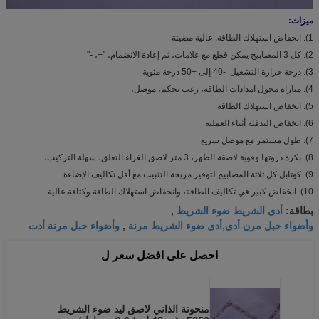
ميزات:
1). انخفاض استهلاك الطاقة. عالية مضيئة
2). كل 3 المصابيح يمكن قطع مع علامات، ثم إعادة الانضمام، "+، -"
3). درجة حرارة التشغيل: -40 إلى +50 درجة مئوية
4). مباراة محول امدادات الطاقة، رغب تحكم، موصل،
5). انخفاض استهلاك الطاقة
6). انخفاض التدفئة أثناء العملية
7). طول مستمر مع موصل سريع
8). بكرة ذروتها وقوية لاصقة الظهر، 3 متر لاصق الغراء التعلق، سهلة التركيب،
9). كوتابل كل ثلاثة المصابيح لتوفير مريحة التثبيت مع أقل تكاليف الإضاءة
10). انخفاض كبير في تكاليف الطاقة، وانخفاض استهلاك الطاقة وكثافة عالية.
أدى الشريط ضوء الشريط
بطاقة:
,
وأضواء حبل مرن أدى,أدى ضوء الشريط مرنة
وأضواء حبل مرنة أدت
,
احصل على افضل سعر ل
منحوتة الذاتي لاصق ليد ضوء الشريط