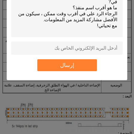
ليد الكمية
144LEDS / M
قوة
43.2W / M
الجهد االكهربى
DC5V
التركيب
مع 3 متر لاصقة الظهر، سهلة التركيب
معدل إب
IP65 (غير للماء)، IP65 (سيليكون أنبوب للماء)، IP66: أنبوب لينة
للماء، IP68: أنبوب لينة + الغراء شغل ماء
تعمل درجة الحرارة
-20 ~ + 40 ° C
إرسال
معدل إب
IP20 (نونواتربروف / IP65 (سيليكون أنبوب ماء)
صفقة
5 متر / بكرة. مع مكافحة ساكنة كيس، أو مخصصة
الوضعية
الإضاءة الداخلية / في الهواء الطلق الزخرفية، إضاءة السقف، علامة
الإضاءة الخ.
البعد :
الوضعية :