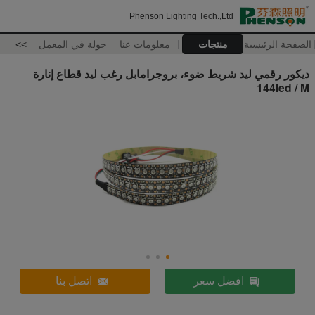
Phenson Lighting Tech.,Ltd
الصفحة الرئيسية
منتجات
معلومات عنا
جولة في المعمل
>>
ديكور رقمي ليد شريط ضوء، بروجرامابل رغب ليد قطاع إنارة
144led / M
افضل سعر
اتصل بنا