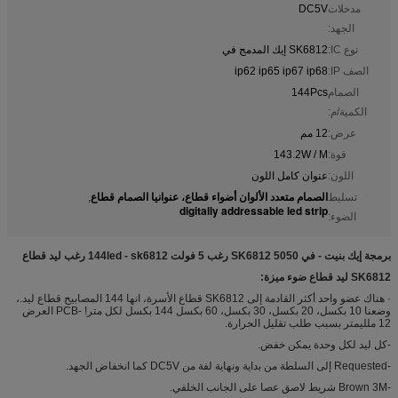
مدخلات
DC5V
الجهد:
نوع IC:
SK6812 إيك المدمج في
الصف IP:
ip62 ip65 ip67 ip68
الصمام
144Pcs
الكمية/م:
عرض:
12 مم
قوة:
143.2W / M
اللون:
عنوان كامل اللون
الصمام متعدد الألوان أضواء قطاع، عنوانيا الصمام قطاع
تسليط
,
digitally addressable led strip
الضوء:
برمجة إيك بنيت - في SK6812 5050 رغب 5 فولت 144led - sk6812 رغب ليد قطاع
SK6812 ليد قطاع ضوء ميزة:
· هناك عضو واحد أكثر القادمة إلى SK6812 قطاع الأسرة، انها 144 المصابيح قطاع ليد.،
وضعنا 10 بكسل، 20 بكسل، 30 بكسل، 60 بكسل 144 بكسل لكل متر! -PCB العرض
12 ملليمتر بسبب طلب تقليل الحرارة.
-كل ليد لكل وحدة يمكن خفض.
-Requested إلى السلطة من بداية ونهاية لفة من DC5V كما انخفاض الجهد.
-Brown 3M شريط لاصق عصا على الجانب الخلفي.