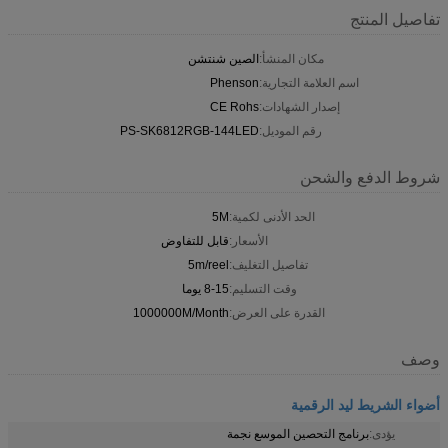
تفاصيل المنتج
مكان المنشأ:
الصين شنتشن
اسم العلامة التجارية:
Phenson
إصدار الشهادات:
CE Rohs
رقم الموديل:
PS-SK6812RGB-144LED
شروط الدفع والشحن
الحد الأدنى لكمية:
5M
الأسعار:
قابل للتفاوض
تفاصيل التغليف:
5m/reel
وقت التسليم:
8-15 يوما
القدرة على العرض:
1000000M/Month
وصف
أضواء الشريط ليد الرقمية
يؤدى:
برنامج التحصين الموسع نجمة