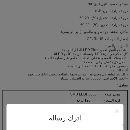
مؤشر تجسيد اللون (رع): 90
درجة حرارة اللون: RGB
درجة حرارة التشغيل (℃): -20-60
درجة حرارة التخزين (℃): -20-60
مكان المنشأ: قوانغدونغ، والصين (البر الرئيسي)
إصدار الشهادات: CE، RoHS
الميزات والفوائد :
- هذا هو النوع الجديد LED Pixel القابل للبرمجة
كل تحكم في كرة LED بواسطة شريحة IC مع 6LED
- الموصلات الموجودة على الجانب الخلفي غير مقاومة للماء
-شمل كل بكسل برغي 1 قطعة
- يوصى بحفر ثقب 19.1-35 مم على اللوحة
أثناء التثبيت
- كل 20 قطعة في مجموعة ، قم بتزويدها بالطاقة لتجنب انخفاض الجهد
- العمر الافتراضي: 30000 ساعة الضمان: سنتان
معامل :
مصدر ضوء
5050 SMD LEDs
زاوية الشعاع
120 درجة
جهد التشغيل
DC24V
نموذج IC
UCS2903
اترك رسالة
القطر (مم)
62 ملم
قطر ثقب الحفر
19.1 مم -35 مم