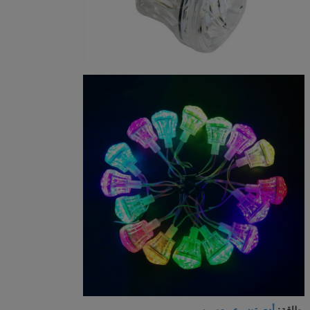
أدى تضيء معصمه