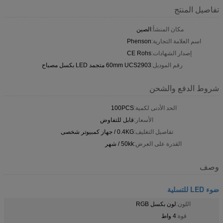
تفاصيل المنتج
مكان المنشأ:
الصين
اسم العلامة التجارية:
Phenson
إصدار الشهادات:
CE Rohs
رقم الموديل:
60mm UCS2903 متجمد LED بكسل مصباح
شروط الدفع والشحن
الحد الأدنى لكمية:
100PCS
الأسعار:
قابل للتفاوض
تفاصيل التغليف:
0.4KG / جهاز كمبيوتر شخصى
القدرة على العرض:
50kk / شهر
وصف
ضوء LED للتسلية
اللون:
لون بكسل RGB
قوة:
4 واط