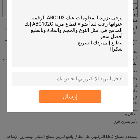
كمية LED
18 قطعة 4 واط
درجة حرارة التشغيل
-30 ~ 50
درجة حرارة التخزين
10 ~ 30
ميزة،
1-يشير Pixel LED بشكل أساسي إلى صانعي الألعاب الذين يطلبون حلولًا كاملة تبدأ من
المشورة المهنية
سحب ، تشغيل ، تحكم ، لذلك قمنا بتصميم لمبة LED بنمط كابوشون والتي لها تأثير نجم
شعاعي
عدسة مضيئة مركزية يمكنها توسيع الإضاءة
2-حجم الغطاء الأمامي 60 مم تقريبًا ، قطر القاعدة هو نفسه بكسل 45 مم ، 19 مم ، يجب
عليك ثقب
حجم الفتحة 19.1 - 35 ملم
3-كل لمبة تحتوي على برغي بلاستيكي للتركيب
4 - يوجد زوج من موصل 3Pin Jst SM في كل لمبة ، إنه غير مقاوم للماء ولكن الجسم
بالكامل IP67 مقاوم للماء
إرسال
5-يعتمد النظام على استخدام RGB LEDs ، والتحكم بواسطة وحدة التحكم SPI التي
يمكن أن تبرمج كما تريد باستخدام
مصابيح RGB LED ذات جودة ممتازة وإلكترونيات متقدمة تضمن الموثوقية والسطوع
العالي و
تأثير بصري قوي.
يستخدم مصباح LED الترفيهي على نطاق واسع لتزيين سطح المباني ومشروع الإضاءة.