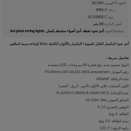
الجهد االكهربى:
DC24V
درجة IP:
IP65
نوع IC:
UCS2903
قطر الدائرة:
60 ملم
أدى ضوء نقطة، أدى أضواء سلسلة بكسل
led pixel string lights
تسليط الضوء:
,
أدى ضوء البكسل القابل للعنونة / البكسل بالألوان الكاملة Dmx لإضاءة مدينة الملاهي
تفاصيل سريعة :
النوع: تصميم جديد يبلغ قطره 60 مم وحدات LED متجمدة
رقم الموديل: PS-60mm-24V-18LED-2903-amusement
مادة الرقاقة: AlGaInP
اللون المنبعث: ثلاثي الألوان (أحمر - أزرق - أخضر)
شدة الإضاءة: R (4200) G (9600) B (4000) MCD
التدفق الضوئي (lm): 20-22lm
التوهين البصري (٪): 5
الطاقة: 4 واط
تبديد الطاقة: 3.5 واط
زاوية الرؤية (°): 120