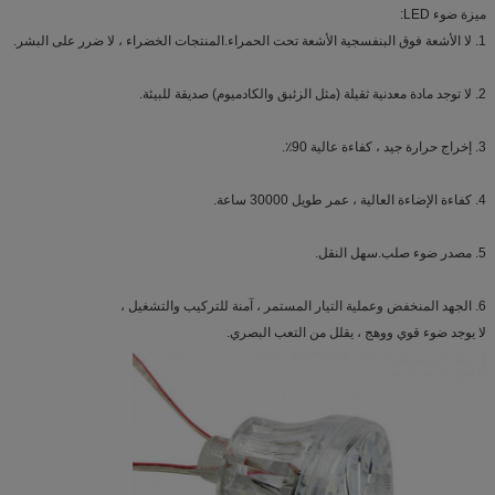
ميزة ضوء LED:
1. لا الأشعة فوق البنفسجية الأشعة تحت الحمراء.المنتجات الخضراء ، لا ضرر على البشر.
2. لا توجد مادة معدنية ثقيلة (مثل الزئبق والكادميوم) صديقة للبيئة.
3. إخراج حرارة جيد ، كفاءة عالية 90٪.
4. كفاءة الإضاءة العالية ، عمر طويل 30000 ساعة.
5. مصدر ضوء صلب.سهل النقل.
6. الجهد المنخفض وعملية التيار المستمر ، آمنة للتركيب والتشغيل ،
لا يوجد ضوء قوي ووهج ، يقلل من التعب البصري.