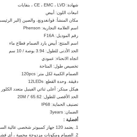
شهادة: CE ، EMC ، LVD ، بنفايات
انبعاث اللون: أبيض
مكان المنشأ: قوانغدونغ، والصين (البر الرئيس
اسم العلامة التجارية: Phenson
رقم الموديل: F16A
اسم المنتج: أبيض بارد الصمام قطاع ماء
الحد الأدنى للطول: 3.94 بوصة / 10 سم
اتجاه الانحناء: عمودي
تخصيص طول: المتاحة
الصمام الكمية لكل متر: 120pcs
دقيقة.
وحدة القطع: 12LEDs
هيكل مبتكر: أعلى ثنائي الفينيل متعدد الكلور
الحد الأقصى للطول: 65.62 '/ 20M
تصنيف الحماية: IP68
الضمان: 3years
أفضلية :
1. يعتمد 120 جهاز كمبيوتر شخصى عالية السطوع SMD3528 لكل متر
2. الصمام ومكونات مزدوجة محمية ، أي فشل وحدة