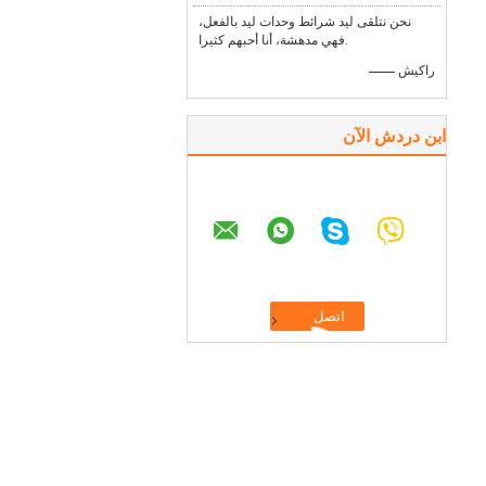
نحن نتلقى ليد شرائط وحدات ليد بالفعل،
فهي مدهشة، أنا أحبهم كثيرا.
—— راكيش
ابن دردش الآن