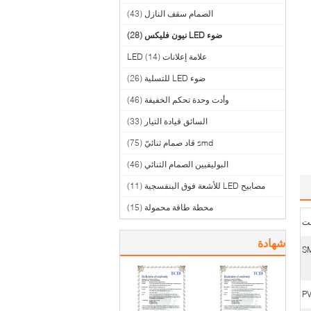
الصمام سقف النازل
(43)
ضوء LED نيون فليكس
(28)
علامة إعلانات LED
(14)
ضوء LED للتسلية
(26)
وأدت وحدة تحكم الخفيفة
(46)
السائق قيادة التيار
(33)
smd قاد صمام ثنائيّ
(75)
البوليفيين الصمام الثنائي
(46)
مصابيح LED للأشعة فوق البنفسجية
(11)
محطة طاقة محمولة
(15)
شهادة
S
P