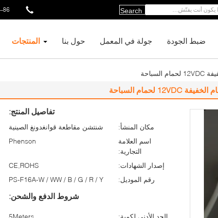
86--13410844021
Search
ضبط الجودة
جولة في المعمل
حول بنا
المنتجات
تفاصيل المنتج:
مكان المنشأ:
شنتشن مقاطعة قوانغدونغ الصينية
اسم العلامة
Phenson
التجارية:
إصدار الشهادات:
CE,ROHS
رقم الموديل:
PS-F16A-W / WW / B / G / R / Y
شروط الدفع والشحن:
الحد الأدنى لكمية:
5Meters