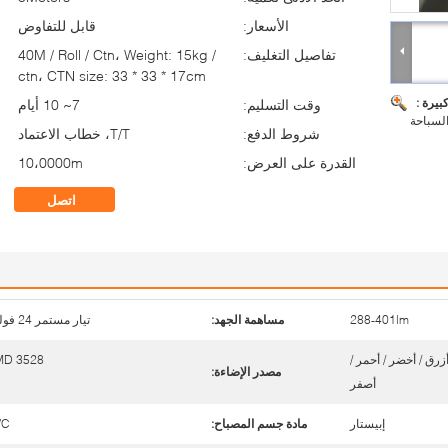
الأسعار:
قابل للتفاوض
تفاصيل التغليف:
40M / Roll / Ctn، Weight: 15kg /
ctn، CTN size: 33 * 33 * 17cm
بيرة :
وقت التسليم:
7~ 10 أيام
شروط الدفع:
T/T، خطاب الاعتماد
القدرة على العرض:
10،0000m
اتصل
288-401lm
مساهمة الجهد:
تيار مستمر 24 فولت
WW / CW  / أزرق / أخضر / أحمر /
MD 3528
مصدر الإضاءة:
أصفر
إبيستار
مادة جسم المصباح:
VC