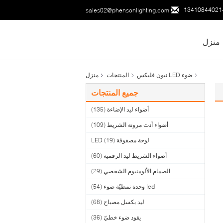
sales02@phensonlighting.com
منزل
ضوء LED نيون فليكس
المنتجات
منزل
جميع المنتجات
أضواء ليد الإضاءة
(135)
أضواء أدت مرونة الشريط
(109)
لوحة مصفوفة LED
(19)
أضواء الشريط ليد الرقمية
(60)
الصمام الألومنيوم الشخصي
(29)
led وحدة نمطيّة ضوء
(54)
ليد بكسل مصباح
(68)
يقود ضوء خطيّ
(36)