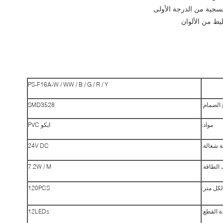
PS-F16A-W / WW / B / G / R / Y
 الصمام:
SMD3528
مواد:
ايكو PVC
ة شغالة:
24V DC
 الطاقة:
7.2W / M
لكل متر:
120PCS
ة القطع:
12LEDs