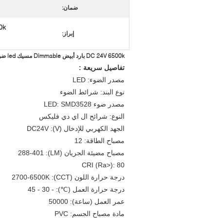
ضمان:
6500k شرائط
إبراز:
DC 24V 6500k بارد أبيض Dimmable مسيك led ضوء شريط لحمام سباحة
تفاصيل سريعة :
مصدر الضوء: LED
نوع البند: شرائط الضوء
مصدر ضوء LED: SMD3528
النوع: شرائح ال اي دي فليكس
الجهد الكهربي للإدخال (V): DC24V
مصباح الطاقة: 12
مصباح مضيئة الجريان (LM): 288-401
CRI (Ra>): 80
درجة حرارة اللون (CCT): 2700-6500K
درجة حرارة العمل (℃): - 30 - 45
عمر العمل (ساعة): 50000
مادة مصباح الجسم: PVC