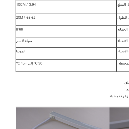
 القطع:
3.94 "/ 10CM
 للطول:
65.62 '/ 20M
الحماية:
IP68
الانحناء:
ضياء 8 سم
الانحناء:
عموديا
لمحيطة.:
-30 ℃ إلى +45 ℃