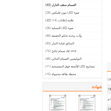
الصمام سقف النازل
(43)
ضوء LED نيون فليكس
(28)
علامة إعلانات LED
(14)
ضوء LED للتسلية
(26)
وأدت وحدة تحكم الخفيفة
(46)
السائق قيادة التيار
(33)
smd قاد صمام ثنائيّ
(75)
البوليفيين الصمام الثنائي
(46)
مصابيح LED للأشعة فوق البنفسجية
(11)
محطة طاقة محمولة
(15)
شهادة
18
2