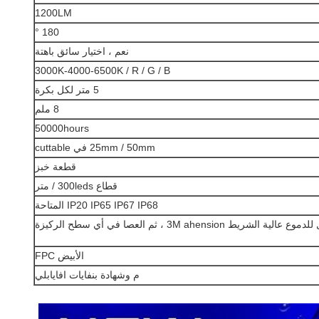
1200LM
180 °
نعم ، اختيار سائق باهتة
3000K-4000-6500K / R / G / B
5 متر لكل بكرة
8 ملم
50000hours
25mm / 50mm في cuttable
قطعة خبز
قطاع 300leds / متر
IP20 IP65 IP67 IP68 المتاحة
لية الشريط 3M ahension ، ثم العصا في أي سطح الركيزة
الأبيض FPC
م وشهادة بنفايات افايابلي