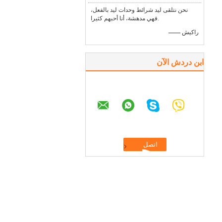
نحن نتلقى ليد شرائط وحدات ليد بالفعل،
فهي مدهشة، أنا أحبهم كثيرا.
—— راكيش
ابن دردش الآن