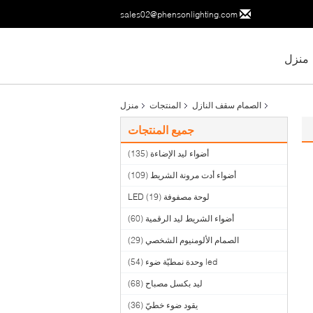
sales02@phensonlighting.com
منزل
الصمام سقف النازل
المنتجات
منزل
جميع المنتجات
أضواء ليد الإضاءة
(135)
أضواء أدت مرونة الشريط
(109)
لوحة مصفوفة LED
(19)
أضواء الشريط ليد الرقمية
(60)
الصمام الألومنيوم الشخصي
(29)
led وحدة نمطيّة ضوء
(54)
ليد بكسل مصباح
(68)
يقود ضوء خطيّ
(36)