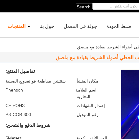
Search
ضبط الجودة
جولة في المعمل
حول بنا
المنتجات
خطي أضواء الشريط بقيادة مع ملصق
فوب الخطي أضواء الشريط بقيادة مع ملصق
تفاصيل المنتج:
مكان المنشأ:
شنتشن مقاطعة قوانغدونغ الصينية
اسم العلامة
Phenson
التجارية:
إصدار الشهادات:
CE,ROHS
رقم الموديل:
PS-COB-300
شروط الدفع والشحن:
الحد الأدنى لكمية:
5Meters