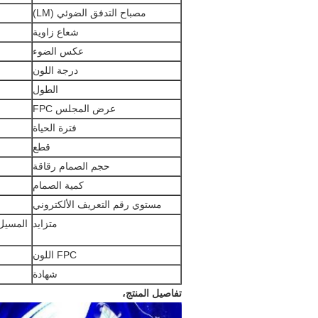
مصباح التدفق الضوئي (LM)
شعاع زاوية
عكس الضوء
درجة اللون
الطول
عرض المجلس FPC
فترة الحياة
قطع
حجم الصمام رقاقة
كمية الصمام
مستوي رقم التعريف الألكتروني
متزايد
المسيل للدموع عا
FPC اللون
شهادة
تفاصيل المنتج،