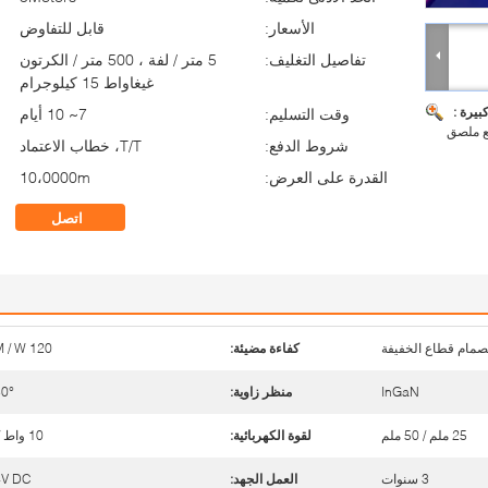
الأسعار:
قابل للتفاوض
تفاصيل التغليف:
5 متر / لفة ، 500 متر / الكرتون
غيغاواط 15 كيلوجرام
بيرة :
وقت التسليم:
7~ 10 أيام
ع ملصق
شروط الدفع:
T/T، خطاب الاعتماد
القدرة على العرض:
10،0000m
اتصل
لصمام قطاع الخفيفة
كفاءة مضيئة:
120 LM / W
InGaN
منظر زاوية:
0°
25 ملم / 50 ملم
لقوة الكهربائية:
10 واط / م
3 سنوات
العمل الجهد:
4V DC