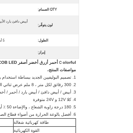
QTY الصمام:
أبيض دافئ بارد الأب
لون يتوفّر:
الطول:
5 أمتار أو حسب الطلب
إبراز:
olorful أحمر أزرق أخضر أصفر COB LED لينة الشريط الشريط مع ملصق ضوء فوب الخطي
C
مواصفات المنتج،
1. تصميم البوليفيين الجديد ببساطة استخدام رقائق مباشرة ، أداء الإضاءة الفائقة
2. 300 رقائق لكل متر ، 8 ملم عرض ثنائي الفينيل متعدد الكلور ، لا مزيد من المخاوف حول بقعة مظلمة
3. أبيض / أبيض دافئ / أبيض بارد / أحمر / أخضر / أزرق كل ما هو متاح
4. كلا 12V و 24V متوفرة
5. 180 درجة زاوية الشعاع ، والإضاءة 50 ٪ أوسع من تصميم SMD
6. أفضل بالوعة الحرارة من أضواء قطاع الصمام العادية
طاقة كهربائية شغالة
القوة الكهربائية