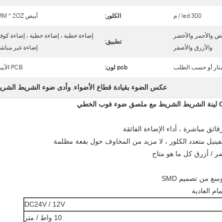
300 led / م
الكلور:
أبيض 8MM * 2OZ
يض والأحمر والأخضر
إضاءة خطية ، إضاءة خطية ، إضاءة كوف
تطبيق:
والأزرق والأصفر
إضاءة غير مباش
pcb لون:
PCB الأبيض
عكس الضوء بقيادة قطاع الأضواء
وأدى ضوء الشريط الشري
,
DC24V / 12V
10 واط / متر