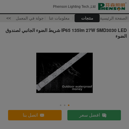
Phenson Lighting Tech.,Ltd
الصفحة الرئيسية
منتجات
معلومات عنا
جولة في المعمل
>>
IP65 135lm 27W SMD3030 LED شريط الضوء الجانبي لصندوق
الضوء
افضل سعر
اتصل بنا