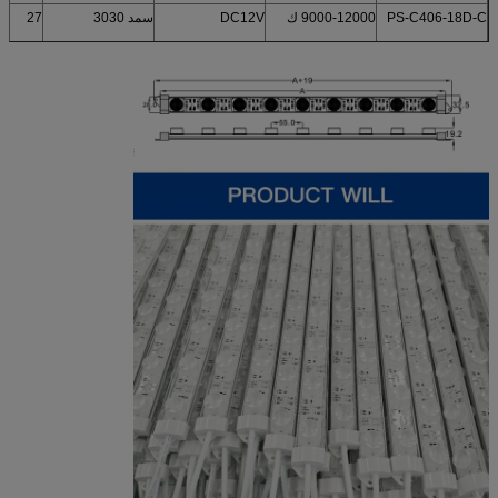
PS-C406-18D-C
9000-12000 ك
DC12V
سمد 3030
27