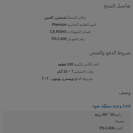
تفاصيل المنتج
مكان المنشأ:
شنتشن، الصين
اسم العلامة التجارية:
Phenson
إصدار الشهادات:
CE,ROHS
رقم الموديل:
PS-C406
شروط الدفع والشحن
الحد الأدنى لكمية:
100 قطعة
وقت التسليم:
7 ~ 10 أيام
شروط الدفع:
ويسترن يونيون ، T / T
وصف
Led وحدة نمطيّة ضوء
زاوية
10 * 60 درجة
مضيئة:
الجزء
PS-C406