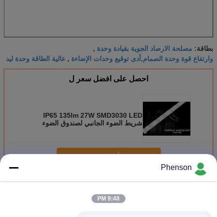
مصلحة الارصاد الجوية بقيادة وحدة
بطاقة:
,
وارتفاع قوة وحدة الصمام,أدى توقيع وحدات الإضاءة
عالية الطاقة وحدة ليد
,
احصل على افضل سعر ل
IP65 135lm 27W SMD3030 LED
شريط الضوء الجانبي لصندوق الضوء
استمر
Phenson
Led وحدة نمطيّة ضوء
أكثر
9:48 PM