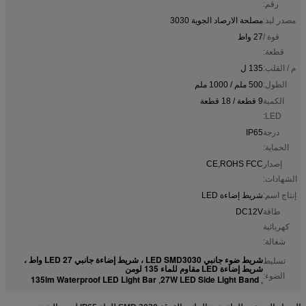
رقم:
مصدر ليد:
مصلحة الارصاد الجوية 3030
قوة /
27 واط
قطعة:
م / القلب:
135 ل
الطول:
500 ملم / 1000 ملم
الكمية
9 قطعة / 18 قطعة
LED:
درجة
IP65
الحماية:
إصدار
CE,ROHS FCC
الشهادات:
إنتاج اسم:
شريط إضاءة LED
طاقة
DC12V
كهربائية
شغالة:
شريط ضوء جانبي LED SMD3030 ، شريط إضاءة جانبي LED 27 واط ،
تسليط
شريط إضاءة LED مقاوم للماء 135 لومن
الضوء:
135lm Waterproof LED Light Bar
27W LED Side Light Band
,
,