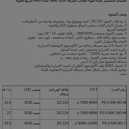
الصمام المستمر للماء ضوء الجانب الفرقة SMD 3030 للماء IP65 لمربع الضوء
وصف المنتج،
1. مدخلات الجهد DC12V ، آمنة وموثوق بها ، مجموعة واسعة من التطبيقات.
2. محرك التيار الثابت يضمن اتساق سطوع LED والضوء
التوحيد المربع.
3. مصدر الضوء يستخدم SMD3030 ، رقاقة تغليف 14 * 28 ضوء
ينبعث منها رقاقة ثلاثة ، سطوع عالي ، إضاءة منخفضة ، لون جيد ، طويل
الحياة والاستقرار الجيد.
4. اعتماد 1.6 مم سميكة وعالية من الألومنيوم الموصلية الحرارية
ركيزة لتبديد الحرارة وتحسين عمر خدمة المنتج.
5. مع عدسة بصرية 10x60 ° ، الضوء مشتت من اتجاهين
لضمان توحيد مصدر الضوء ، وعدم وجود بقعة ، و
مسافة التشعيع تصل إلى 1.5 متر.
6. اعتماد 6063 ملف الألومنيوم الطيران لتبديد الحرارة والسيليكون
مقاوم للماء ، يحل بشكل فعال مشكلة الحرارة المقاومة للماء
تبديد.
رقم الجزء
CCT
طاقة كهربائية
مصدر LED
ث / قطع
شغالة
PS-C406-9D-W
7000-8000 ك
DC12V
سمد 3030
13.5
PS-C406-18D-W
7000-8000 ك
DC12V
سمد 3030
27
PS-C406-9D-C
9000-12000 ك
DC12V
سمد 3030
13.5