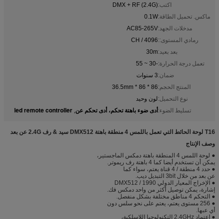
اكتب:
DMX + RF (2.4G)
ماكس. تحميل الطاقة:
0.1W
مدخلات الجهد:
AC85-265V
رمادي المستوى::
4096 / CH
بعد بعيد:
30m
تعمل درجة الحرارة:
-30 ~ 55
ضمان:
3 سنوات
المنتج الحجم:
86 * 86 * 36.5mm
نوع التحميل:
لون وحيد
أدى ضوء باهتة تحكم، أدى تحكم عن
led remote controller
تسليط الضوء:
,
T16 لوحة الحائط التي تعمل باللمس 4 منطقة باهتة DMX512 سيد & رف 2.4G عن بعد
وصف الإنتاج
● لوحة اللمس 4 المنطقة باهتة دمكس الماجستير،
يمكن أن تستخدم أيضا كما 4 باهتة رف ريموتر.
● حدد 4 منطقة / 4 قناة يعتم، سواء كما
عن بعد من خلال 3bit التبديل ديب.
● الإخراج المعيار الدولي DMX512 / 1990
إشارة، يمكن توصيل أكثر من واحد دمكس فك.
● التحكم 4 مناطق مختلفة بشكل منفصل.
● 256 مستوى يعتم، يعتم على نحو سلس دون
أي عبها.
● اعتماد 2.4GHz التكنولوجيا اللاسلكية،