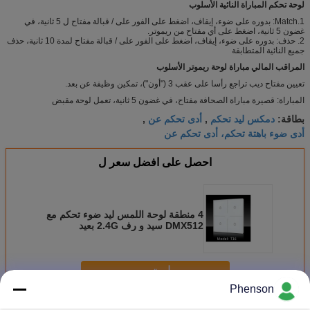
لوحة تحكم المباراة النائية الأسلوب
1.Match: بدوره على ضوء، إيقاف، اضغط على الفور على / قبالة مفتاح ل 5 ثانية، في
غضون 5 ثانية، اضغط على أي مفتاح من ريموتر.
2. حذف: بدوره على ضوء، إيقاف، اضغط على الفور على / قبالة مفتاح لمدة 10 ثانية، حذف
جميع النائية المتطابقة
المراقب المالي مباراة لوحة ريموتر الأسلوب
تعيين مفتاح ديب تراجع رأسا على عقب 3 ("أون")، تمكين وظيفة عن بعد.
المباراة: قصيرة مباراة الصحافة مفتاح، في غضون 5 ثانية، تعمل لوحة مقبض
دمكس ليد تحكم
أدى تحكم عن
بطاقة:
,
,
أدى ضوء باهتة تحكم، أدى تحكم عن
احصل على افضل سعر ل
4 منطقة لوحة اللمس ليد ضوء تحكم مع
DMX512 سيد و رف 2.4G بعيد
استمر
Phenson
وأدت وحدة تحكم الخفيفة
أكثر