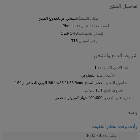
تفاصيل المنتج
مكان المنشأ:
شنتشن غوغانغدونغ الصين
اسم العلامة التجارية:
Phenson
إصدار الشهادات:
CE,ROHS
رقم الموديل:
T16
شروط الدفع والشحن
الحد الأدنى لكمية:
1pcs
الأسعار:
قابل للتفاوض
تفاصيل التغليف:
حجم المنتج: l86 * w86 * h36.5mm الوزن الصافي: 169g
شروط الدفع:
L / C ، T / T
القدرة على العرض:
100،000 جهاز كمبيوتر شخصى
وصف
وأدت وحدة تحكم الخفيفة
يعتّم مدى:
0 ~ 100٪