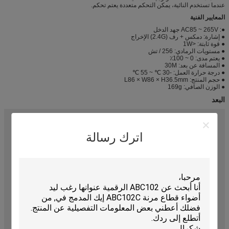
عندما تستخدم النائية، يمكن التحكم متعددة يعتم تحكم.
المعايير الفنية
●: AC85 ~ 265V جهد ​​الدخل
● إشارة: دمكس + رف (2.4G) الإخراج
● قوة ثابتة: <1W
● مستويات الرمادي: 256 / تش
● يعتم مدى: 0 ~ 100٪
● المسافة عن بعد: 30M
● درجة حرارة العمل: -30 ℃ ~ 55 ℃
● حجم المنتج: L86 × W86 × H36.5mm
● الوزن الصافي: 169g
البعد
اترك رسالة